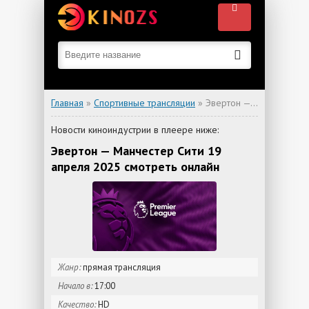
Главная
»
Спортивные трансляции
» Эвертон — Манчестер Сити
Новости киноиндустрии в плеере ниже:
Эвертон — Манчестер Сити 19
апреля 2025 смотреть онлайн
Жанр:
прямая трансляция
Начало в:
17:00
Качество:
HD