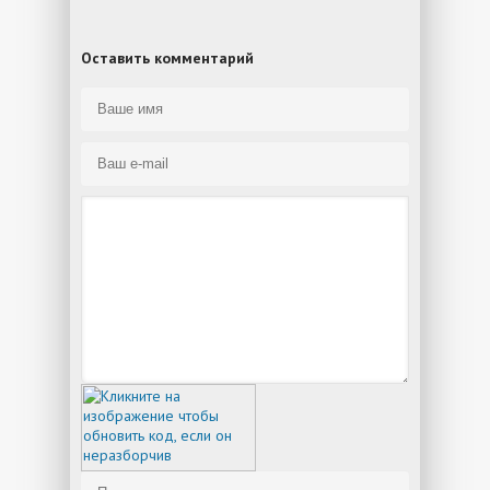
Оставить комментарий