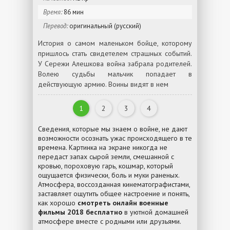
Время:
86 мин
Перевод:
оригинальный (русский)
История о самом маленьком бойце, которому
пришлось стать свидетелем страшных событий.
У Сережи Алешкова война забрала родителей.
Волею судьбы мальчик попадает в
действующую армию. Воины видят в нем
1
2
3
4
Сведения, которые мы знаем о войне, не дают
возможности осознать ужас происходящего в те
времена. Картинка на экране никогда не
передаст запах сырой земли, смешанной с
кровью, пороховую гарь, кошмар, который
ощущается физически, боль и муки раненых.
Атмосфера, воссозданная кинематографистами,
заставляет ощутить общее настроение и понять,
как хорошо
смотреть онлайн военные
фильмы 2018 бесплатно
в уютной домашней
атмосфере вместе с родными или друзьями.