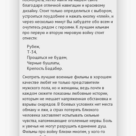
благодаря отличной навигации и красивому
дизайну. Стоит только определиться с выбором,
устроиться поудобнее и нажать кнопку «плей», и
через несколько минут Вы забудете обо всем и
очутитесь рядом с героями. К лучшим ильмам
про первую и вторую мировую войну стоит
отнести:
Рубеж,
Т-34,
Прощаться не будем,
Черные бушлаты,
Крепость Бадабер.
Смотреть лучшие военные фильмы в хорошем
качестве любят не только представители
мужского пола, но и женщины, ведь почти в
каждом сюжете показаны любовные истории,
которым не мешает напряженная обстановка и
взрывы снарядов. В боевых условиях нет места
обману и лжи, а страх потерять близкого
человека заставляет испытывать сильные
чувства, напоминающие оголенные нервы. Боль
и увечья не могут разрушить единение душ.
Фильмы про войну близки многим, у кого-то