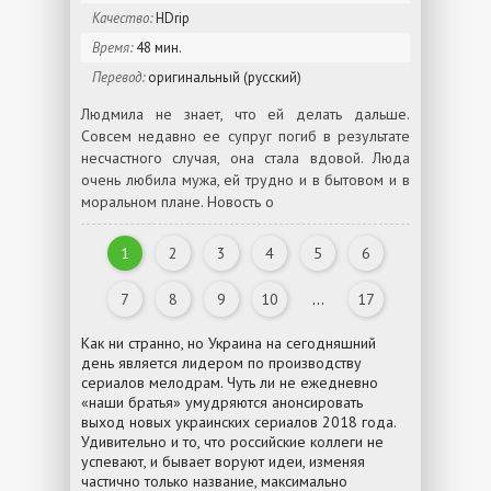
Качество:
HDrip
Время:
48 мин.
Перевод:
оригинальный (русский)
Людмила не знает, что ей делать дальше.
Совсем недавно ее супруг погиб в результате
несчастного случая, она стала вдовой. Люда
очень любила мужа, ей трудно и в бытовом и в
моральном плане. Новость о
1
2
3
4
5
6
7
8
9
10
...
17
Как ни странно, но Украина на сегодняшний
день является лидером по производству
сериалов мелодрам. Чуть ли не ежедневно
«наши братья» умудряются анонсировать
выход новых украинских сериалов 2018 года.
Удивительно и то, что российские коллеги не
успевают, и бывает воруют идеи, изменяя
частично только название, максимально