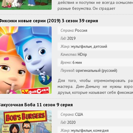
действия и поступки не всегда осмысле
разные безумства. Он страдает
Фиксики новые серии (2019) 3 сезон 39 серия
Страна:
Россия
Год:
2019
Жанр:
мультфильм, детский
Качество:
HDrip
Время:
6 мин
Перевод:
оригинальный (русский)
Для того, чтобы отремонтировать ра
мастера. Дим-Димычу не нужны взрос
друзья, которые называют себя фиксика
Закусочная Боба 11 сезон 9 серия
Страна:
США
Год:
2020
Жанр:
мультфильм, комедия