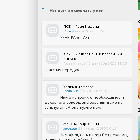
Новые комментарии:
ПСЖ — Реал Мадрид
Вася
9 июля 2025 22:26
??НЕ РАБоТАЕт
Дачный ответ на НТВ последний
выпуск
Гость Алексей 5 декабря 2023 18:25
классная передача
Умницы и умники
Гость Юрий
9 мая 2023 09:51
Никто из троих о необходимости
духовного совершенствования даже не
заикнулся... А оно нужно нам,
Жирона - Барселона
kinoshnik
28 января 2023 20:15
Тимофей, есть плеер без рекламы,
извините за неудобства(