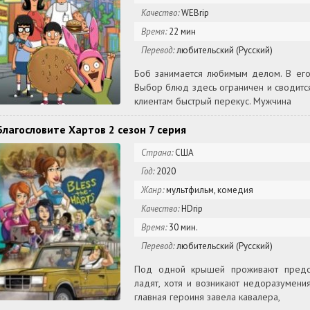
Качество:
WEBrip
Время:
22 мин
Перевод:
любительский (Русский)
Боб занимается любимым делом. В его 
Выбор блюд здесь ограничен и сводитс
клиентам быстрый перекус. Мужчина
Благословите Хартов 2 сезон 7 серия
Страна:
США
Год:
2020
Жанр:
мультфильм, комедия
Качество:
HDrip
Время:
30 мин.
Перевод:
любительский (Русский)
Под одной крышей проживают предста
ладят, хотя и возникают недоразумени
главная героиня завела кавалера,