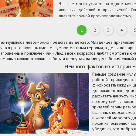
Элла не могла усидеть на одном месте
активных действий и приключений. О
является полной противоположностью,
1
2
3
4
Без мультиков невозможно представить детство. Младенцев привлекают
учатся разговаривать вместе с уморительными героями, а детки постар
наполненные приключениями. Люди всех возрастов любят
смотреть он
помощью можно отложить заботы и вернуться на минуту в безмятежный м
Немного фактов из истории 
Раньше создание муль
работой - приходилос
фиксировать каждый ш
довольно редко, дети 
рассказать наизусть мн
поэтому сейчас новые
зрителей своим разноо
былинных персонажей 
и жителей морского д
яркой качественной ка
убедиться, что добро 