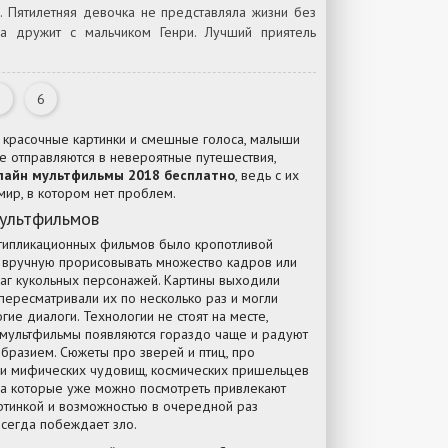
. Пятилетняя девочка не представляла жизни без
на дружит с мальчиком Генри. Лучший приятель
5
6
 красочные картинки и смешные голоса, малыши
ше отправляются в невероятные путешествия,
лайн мультфильмы 2018 бесплатно
, ведь с их
ир, в котором нет проблем.
мультфильмов
типликационных фильмов было кропотливой
ь вручную прорисовывать множество кадров или
аг кукольных персонажей. Картины выходили
пересматривали их по несколько раз и могли
огие диалоги. Технологии не стоят на месте,
 мультфильмы появляются гораздо чаще и радуют
бразием. Сюжеты про зверей и птиц, про
и мифических чудовищ, космических пришельцев
на которые уже можно посмотреть привлекают
ртинкой и возможностью в очередной раз
всегда побеждает зло.