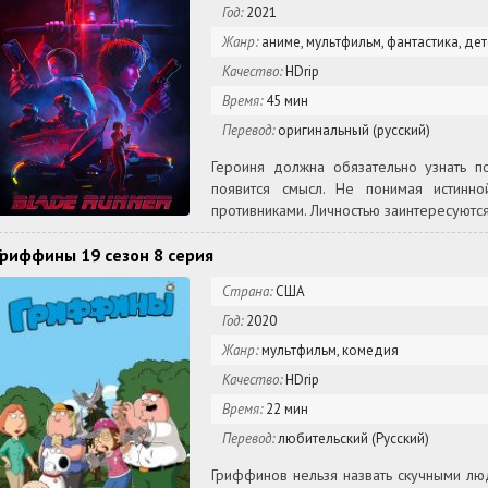
Год:
2021
Жанр:
аниме, мультфильм, фантастика, дет
Качество:
HDrip
Время:
45 мин
Перевод:
оригинальный (русский)
Героиня должна обязательно узнать п
появится смысл. Не понимая истинно
противниками. Личностью заинтересуютс
Гриффины 19 сезон 8 серия
Страна:
США
Год:
2020
Жанр:
мультфильм, комедия
Качество:
HDrip
Время:
22 мин
Перевод:
любительский (Русский)
Гриффинов нельзя назвать скучными лю