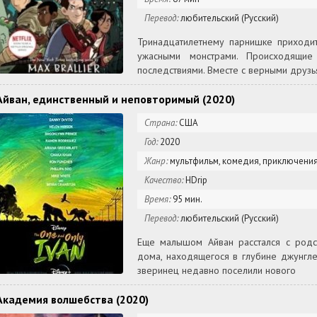
Перевод:
любительский (Русский)
Тринадцатилетнему парнишке приходит
ужасными монстрами. Происходящие
последствиями. Вместе с верными друзь
Айван, единственный и неповторимый (2020)
Страна:
США
Год:
2020
Жанр:
мультфильм, комедия, приключения
Качество:
HDrip
Время:
95 мин.
Перевод:
любительский (Русский)
Еще малышом Айван расстался с родс
дома, находящегося в глубине джунгле
зверинец недавно поселили нового
Академия волшебства (2020)