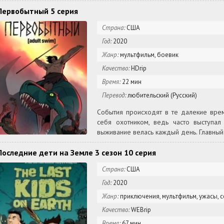
Первобытный 5 серия
Страна:
США
Год:
2020
Жанр:
мультфильм, боевик
Качество:
HDrip
Время:
22 мин
Перевод:
любительский (Русский)
События происходят в те далекие врем
себя охотником, ведь часто выступа
выживание велась каждый день. Главный
Последние дети на Земле 3 сезон 10 серия
Страна:
США
Год:
2020
Жанр:
приключения, мультфильм, ужасы, 
Качество:
WEBrip
Время:
67 мин