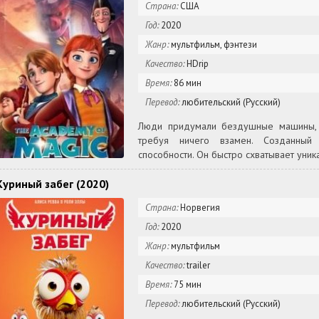
Страна:
США
Год:
2020
Жанр:
мультфильм, фэнтези
Качество:
HDrip
Время:
86 мин
Перевод:
любительский (Русский)
Люди придумали бездушные машины, ч
требуя ничего взамен. Созданный 
способности. Он быстро схватывает уник
Куриный забег (2020)
Страна:
Норвегия
Год:
2020
Жанр:
мультфильм
Качество:
trailer
Время:
75 мин
Перевод:
любительский (Русский)