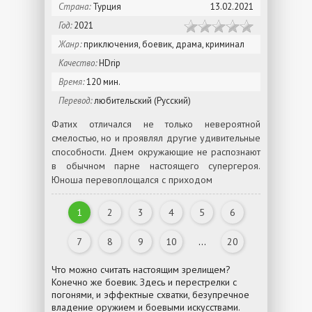
Страна:
Турция
13.02.2021
Год:
2021
Жанр:
приключения, боевик, драма, криминал
Качество:
HDrip
Время:
120 мин.
Перевод:
любительский (Русский)
Фатих отличался не только невероятной
смелостью, но и проявлял другие удивительные
способности. Днем окружающие не распознают
в обычном парне настоящего супергероя.
Юноша перевоплощался с приходом
1
2
3
4
5
6
7
8
9
10
...
20
Что можно считать настоящим зрелищем?
Конечно же боевик. Здесь и перестрелки с
погонями, и эффектные схватки, безупречное
владение оружием и боевыми искусствами.