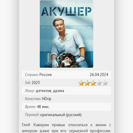
Страна:
Россия
26.04.2024
Год:
2023
Жанр:
детектив, драма
Качество:
HDrip
Время:
48 мин.
Перевод:
оригинальный (русский)
Глеб Каверин привык относиться к жизни с
юмором даже при его серьезной профессии.