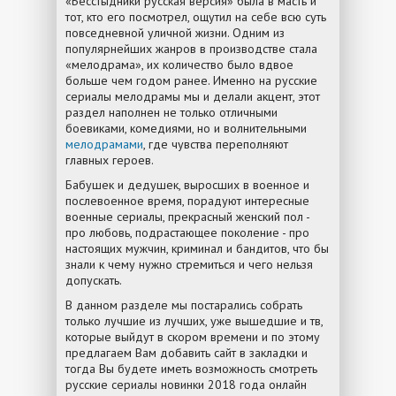
«Бесстыдники русская версия» была в масть и
тот, кто его посмотрел, ощутил на себе всю суть
повседневной уличной жизни. Одним из
популярнейших жанров в производстве стала
«мелодрама», их количество было вдвое
больше чем годом ранее. Именно на русские
сериалы мелодрамы мы и делали акцент, этот
раздел наполнен не только отличными
боевиками, комедиями, но и волнительными
мелодрамами
, где чувства переполняют
главных героев.
Бабушек и дедушек, выросших в военное и
послевоенное время, порадуют интересные
военные сериалы, прекрасный женский пол -
про любовь, подрастающее поколение - про
настоящих мужчин, криминал и бандитов, что бы
знали к чему нужно стремиться и чего нельзя
допускать.
В данном разделе мы постарались собрать
только лучшие из лучших, уже вышедшие и тв,
которые выйдут в скором времени и по этому
предлагаем Вам добавить сайт в закладки и
тогда Вы будете иметь возможность смотреть
русские сериалы новинки 2018 года онлайн