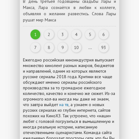
В день третьей годовщины свадьбы Лары и
Макса, Лара сознаётся в любви к коллеге,
объявляя о желании развестись. Слова Лары
рушат мир Макса
1
2
3
4
5
6
7
8
9
10
...
93
Ежегодно российская киноиндустрия выпускает
множество кинолент разных жанров, бюджетов
и направлений, одним из которых являются
русские сериалы 2018 года. Критики все чаще
обсуждают именно сериалы российского
производства за то громадное ежегодное
количество, качество и конечно же сюжет. Из-за
огромного кол-ва иногда мы даже не знаем,
что завтра выйдет
на тв
, а узнаем о новых
русских сериалах из глубин интернета, сайтов
похожих на КиноХЗ. Так устроено, что «наши»
любят с головой погрузиться в вымышленную и
иногда реальную историю, написанную
отечественными сценаристами. Команда сайта
ежедневно бороздит просторы сети, что бы Вы