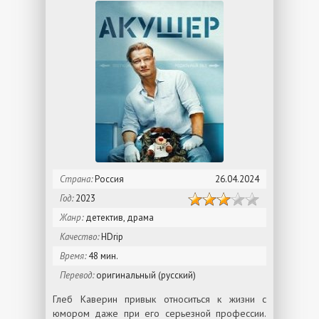
Страна:
Россия
26.04.2024
Год:
2023
Жанр:
детектив, драма
Качество:
HDrip
Время:
48 мин.
Перевод:
оригинальный (русский)
Глеб Каверин привык относиться к жизни с
юмором даже при его серьезной профессии.