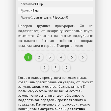
Качество:
HDrip
Время:
45 мин.
Перевод:
оригинальный (русский)
Неверов трудится прокурором. Он не
подозревает, что вскоре существование круто
изменится. Однажды на скамье подсудимых
оказывается бывшая любовница, которая
оставила след в сердце. Екатерине грозит
1
2
3
4
5
6
7
8
9
Когда в голову преступника приходит мысль
совершить преступление, он уверен, что сможет
запутать следы и остаться безнаказанным. К
большому счастью, это не так. Блюстители
закона четко выполняют свои обязанности,
поддерживая порядок и проявляя заботу о
гражданах. Как именно это происходит, можно
понять, если
смотреть онлайн детективы