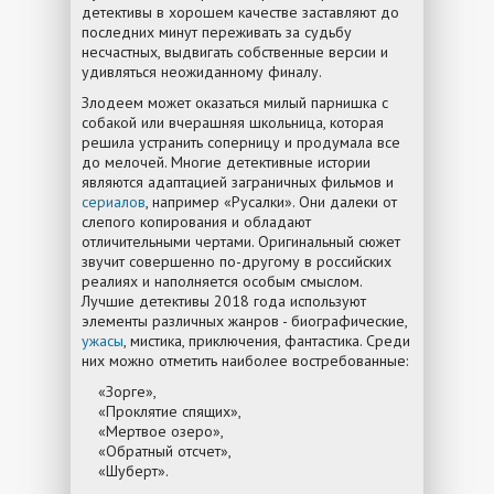
детективы в хорошем качестве заставляют до
последних минут переживать за судьбу
несчастных, выдвигать собственные версии и
удивляться неожиданному финалу.
Злодеем может оказаться милый парнишка с
собакой или вчерашняя школьница, которая
решила устранить соперницу и продумала все
до мелочей. Многие детективные истории
являются адаптацией заграничных фильмов и
сериалов
, например «Русалки». Они далеки от
слепого копирования и обладают
отличительными чертами. Оригинальный сюжет
звучит совершенно по-другому в российских
реалиях и наполняется особым смыслом.
Лучшие детективы 2018 года используют
элементы различных жанров - биографические,
ужасы
, мистика, приключения, фантастика. Среди
них можно отметить наиболее востребованные:
«Зорге»,
«Проклятие спящих»,
«Мертвое озеро»,
«Обратный отсчет»,
«Шуберт».