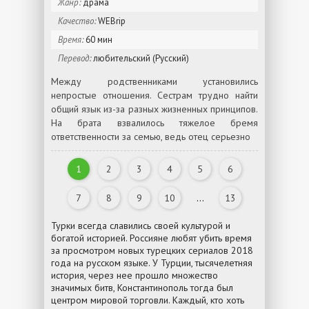
Жанр:
драма
Качество:
WEBrip
Время:
60 мин
Перевод:
любительский (Русский)
Между родственниками установились
непростые отношения. Сестрам трудно найти
общий язык из-за разных жизненных принципов.
На брата взвалилось тяжелое бремя
ответственности за семью, ведь отец серьезно
1
2
3
4
5
6
7
8
9
10
...
13
Турки всегда славились своей культурой и
богатой историей. Россияне любят убить время
за просмотром новых турецких сериалов 2018
года на русском языке. У Турции, тысячелетняя
история, через нее прошло множество
значимых битв, Константинополь тогда был
центром мировой торговли. Каждый, кто хоть