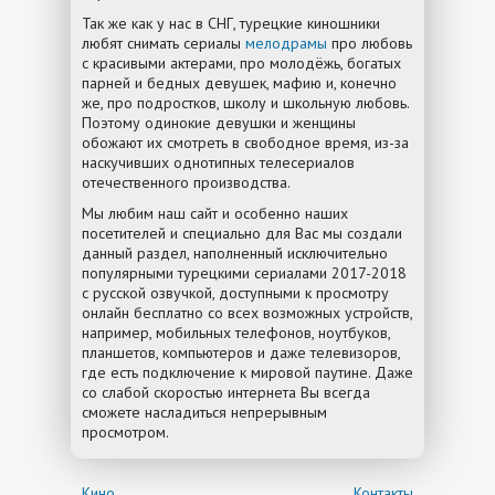
Так же как у нас в СНГ, турецкие киношники
любят снимать сериалы
мелодрамы
про любовь
с красивыми актерами, про молодёжь, богатых
парней и бедных девушек, мафию и, конечно
же, про подростков, школу и школьную любовь.
Поэтому одинокие девушки и женщины
обожают их смотреть в свободное время, из-за
наскучивших однотипных телесериалов
отечественного производства.
Мы любим наш сайт и особенно наших
посетителей и специально для Вас мы создали
данный раздел, наполненный исключительно
популярными турецкими сериалами 2017-2018
c русской озвучкой, доступными к просмотру
онлайн бесплатно со всех возможных устройств,
например, мобильных телефонов, ноутбуков,
планшетов, компьютеров и даже телевизоров,
где есть подключение к мировой паутине. Даже
со слабой скоростью интернета Вы всегда
сможете насладиться непрерывным
просмотром.
Кино
Контакты