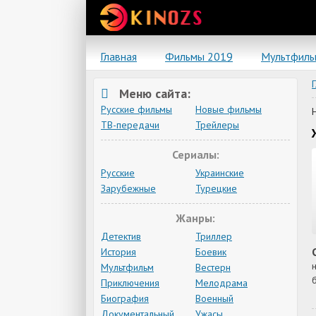
Главная
Фильмы 2019
Мультфил
Меню сайта:
Русские фильмы
Новые фильмы
ТВ-передачи
Трейлеры
Сериалы:
Русские
Украинские
Зарубежные
Турецкие
Жанры:
Детектив
Триллер
История
Боевик
Мультфильм
Вестерн
Приключения
Мелодрама
Биография
Военный
Документальный
Ужасы