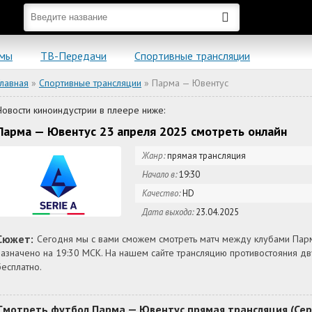
ьмы
ТВ-Передачи
Спортивные трансляции
Главная
»
Спортивные трансляции
» Парма — Ювентус
Новости киноиндустрии в плеере ниже:
Парма — Ювентус 23 апреля 2025 смотреть онлайн
Жанр:
прямая трансляция
Начало в:
19:30
Качество:
HD
Дата выхода:
23.04.2025
Сюжет:
Сегодня мы с вами сможем смотреть матч между клубами Парм
назначено на 19:30 МСК. На нашем сайте трансляцию противостояния 
бесплатно.
Смотреть футбол Парма — Ювентус прямая трансляция (Сери