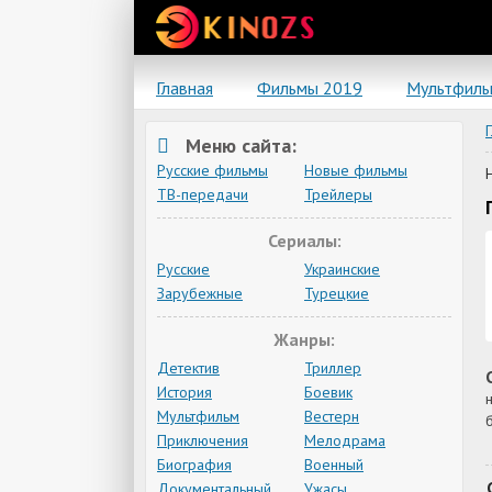
Главная
Фильмы 2019
Мультфил
Меню сайта:
Русские фильмы
Новые фильмы
ТВ-передачи
Трейлеры
Сериалы:
Русские
Украинские
Зарубежные
Турецкие
Жанры:
Детектив
Триллер
История
Боевик
Мультфильм
Вестерн
Приключения
Мелодрама
Биография
Военный
Документальный
Ужасы