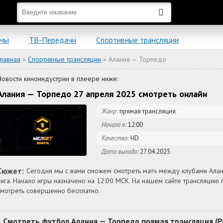
ьмы
ТВ-Передачи
Спортивные трансляции
Главная
»
Спортивные трансляции
» Алания — Торпедо
Новости киноиндустрии в плеере ниже:
Алания — Торпедо 27 апреля 2025 смотреть онлайн
Жанр:
прямая трансляция
Начало в:
12:00
Качество:
HD
Дата выхода:
27.04.2025
Сюжет:
Сегодня мы с вами сможем смотреть матч между клубами Алан
лига. Начало игры назначено на 12:00 МСК. На нашем сайте трансляцию
смотреть совершенно бесплатно.
Смотреть футбол Алания — Торпедо прямая трансляция (Рос