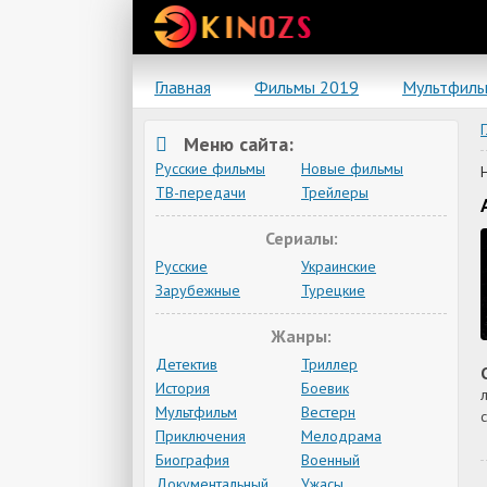
Главная
Фильмы 2019
Мультфил
Меню сайта:
Русские фильмы
Новые фильмы
ТВ-передачи
Трейлеры
Сериалы:
Русские
Украинские
Зарубежные
Турецкие
Жанры:
Детектив
Триллер
История
Боевик
Мультфильм
Вестерн
Приключения
Мелодрама
Биография
Военный
Документальный
Ужасы