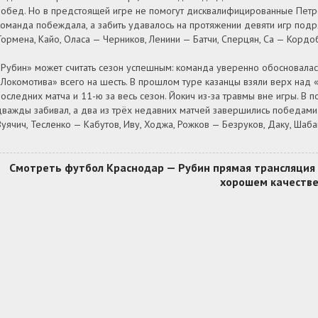
побед. Но в предстоящей игре не помогут дисквалифицированные Петров
команда побеждала, а забить удавалось на протяжении девяти игр подря
Тормена, Кайо, Оласа — Черников, Ленини — Батчи, Сперцян, Са — Кордо
«Рубин» может считать сезон успешным: команда уверенно обосновалась
«Локомотива» всего на шесть. В прошлом туре казанцы взяли верх над 
последних матча и 11-ю за весь сезон. Йокич из-за травмы вне игры. В
дважды забивал, а два из трёх недавних матчей завершились победами.
Вуячич, Тесленко — Кабутов, Иву, Ходжа, Рожков — Безруков, Даку, Шаб
Смотреть футбол Краснодар — Рубин прямая трансляция (
хорошем качеств