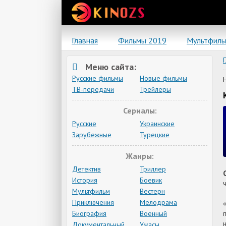
Главная
Фильмы 2019
Мультфил
Меню сайта:
Русские фильмы
Новые фильмы
ТВ-передачи
Трейлеры
Сериалы:
Русские
Украинские
Зарубежные
Турецкие
Жанры:
Детектив
Триллер
История
Боевик
Мультфильм
Вестерн
Приключения
Мелодрама
Биография
Военный
Документальный
Ужасы