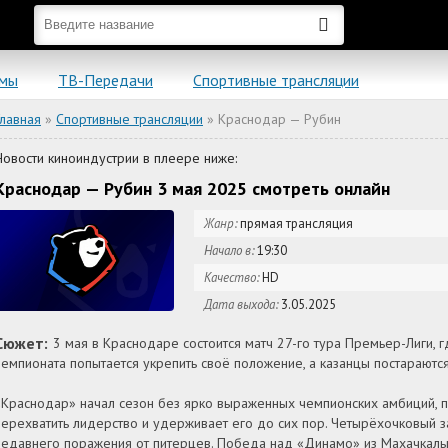
ьмы
ТВ-Передачи
Спортивные трансляции
Главная
»
Спортивные трансляции
» Краснодар — Рубин
Новости киноиндустрии в плеере ниже:
Краснодар — Рубин 3 мая 2025 смотреть онлайн
Жанр:
прямая трансляция
Начало в:
19:30
Качество:
HD
Дата выхода:
3.05.2025
Сюжет:
3 мая в Краснодаре состоится матч 27-го тура Премьер-Лиги, 
чемпионата попытается укрепить своё положение, а казанцы постараютс
«Краснодар» начал сезон без ярко выраженных чемпионских амбиций, по
перехватить лидерство и удерживает его до сих пор. Четырёхочковый з
недавнего поражения от питерцев. Победа над «Динамо» из Махачкалы (