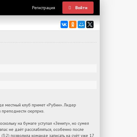
Регистрация
Войти
где местный клуб примет «Рубин». Лидер
я преподнести сюрприз.
скольку на бумаге уступал «Зениту», но сумел
апас не даёт расслабляться, особенно после
3:2) позволила команде записать на счёт уже 17