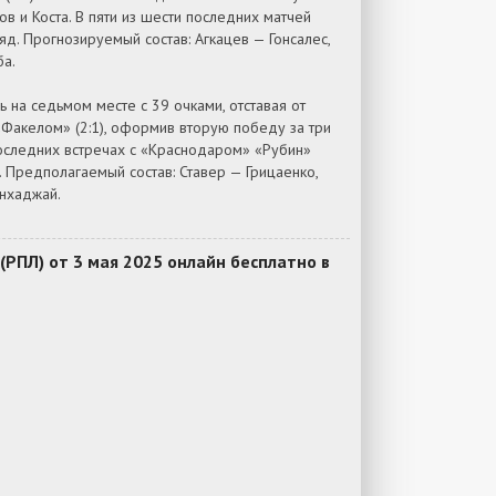
 и Коста. В пяти из шести последних матчей
д. Прогнозируемый состав: Агкацев — Гонсалес,
ба.
 на седьмом месте с 39 очками, отставая от
«Факелом» (2:1), оформив вторую победу за три
 последних встречах с «Краснодаром» «Рубин»
 Предполагаемый состав: Ставер — Грицаенко,
анхаджай.
РПЛ) от 3 мая 2025 онлайн бесплатно в
е