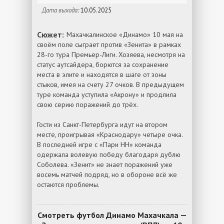
Дата выхода:
10.05.2025
Сюжет:
Махачкалинское «Динамо» 10 мая на
своём поле сыграет против «Зенита» в рамках
28-го тура Премьер-Лиги. Хозяева, несмотря на
статус аутсайдера, борются за сохранение
места в элите и находятся в шаге от зоны
стыков, имея на счету 27 очков. В предыдущем
туре команда уступила «Акрону» и продлила
свою серию поражений до трёх.
Гости из Санкт-Петербурга идут на втором
месте, проигрывая «Краснодару» четыре очка.
В последней игре с «Пари НН» команда
одержала волевую победу благодаря дублю
Соболева. «Зенит» не знает поражений уже
восемь матчей подряд, но в обороне всё же
остаются проблемы.
Смотреть футбол Динамо Махачкала —