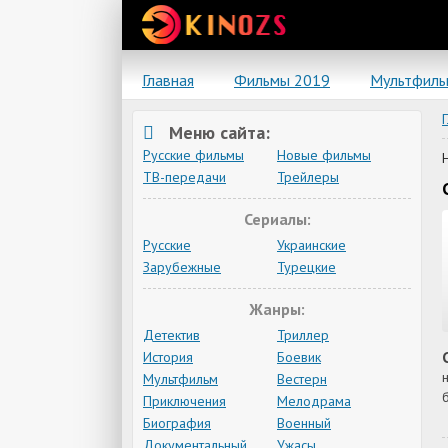
Главная
Фильмы 2019
Мультфил
Меню сайта:
Русские фильмы
Новые фильмы
ТВ-передачи
Трейлеры
Сериалы:
Русские
Украинские
Зарубежные
Турецкие
Жанры:
Детектив
Триллер
История
Боевик
Мультфильм
Вестерн
Приключения
Мелодрама
Биография
Военный
Документальный
Ужасы