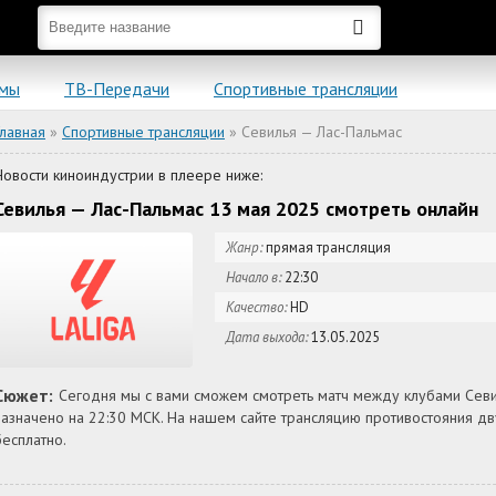
ьмы
ТВ-Передачи
Спортивные трансляции
Главная
»
Спортивные трансляции
» Севилья — Лас-Пальмас
Новости киноиндустрии в плеере ниже:
Севилья — Лас-Пальмас 13 мая 2025 смотреть онлайн
Жанр:
прямая трансляция
Начало в:
22:30
Качество:
HD
Дата выхода:
13.05.2025
Сюжет:
Сегодня мы с вами сможем смотреть матч между клубами Севил
назначено на 22:30 МСК. На нашем сайте трансляцию противостояния 
бесплатно.