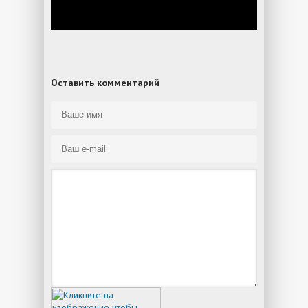
Оставить комментарий