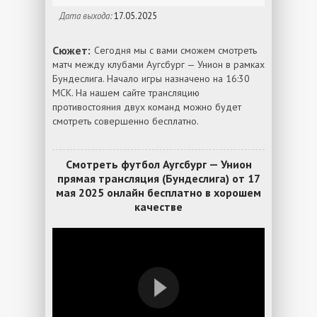
Дата выхода:
17.05.2025
Сюжет:
Сегодня мы с вами сможем смотреть
матч между клубами Аугсбург — Унион в рамках
Бундеслига. Начало игры назначено на 16:30
МСК. На нашем сайте трансляцию
противостояния двух команд можно будет
смотреть совершенно бесплатно.
Смотреть футбол Аугсбург — Унион
прямая трансляция (Бундеслига) от 17
мая 2025 онлайн бесплатно в хорошем
качестве