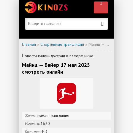
Главная
»
Спортивные трансляции
» Майнц — Байер
Новости киноиндустрии в плеере ниже:
Майнц — Байер 17 мая 2025
смотреть онлайн
Жанр:
прямая трансляция
Начало в:
16:30
Качество:
HD