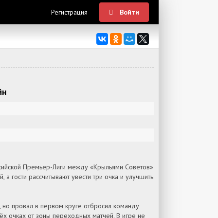
Регистрация
Войти
йн
Российской Премьер-Лиги между «Крыльями Советов»
 а гости рассчитывают увести три очка и улучшить
, но провал в первом круге отбросил команду
рёх очках от зоны переходных матчей. В игре не