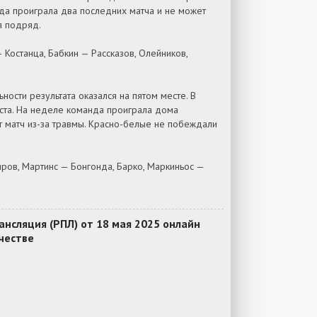
нда проиграла два последних матча и не может
я подряд.
 Костанца, Бабкин — Рассказов, Олейников,
ности результата оказался на пятом месте. В
места. На неделе команда проиграла дома
ит матч из-за травмы. Красно-белые не побеждали
ров, Мартинс — Бонгонда, Барко, Маркиньос —
нсляция (РПЛ) от 18 мая 2025 онлайн
честве