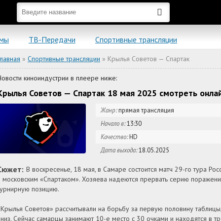
ьмы
ТВ-Передачи
Спортивные трансляции
Главная
»
Спортивные трансляции
» Крылья Советов — Спартак
Новости киноиндустрии в плеере ниже:
Крылья Советов — Спартак 18 мая 2025 смотреть онла
Жанр:
прямая трансляция
Начало в:
13:30
Качество:
HD
Дата выхода:
18.05.2025
Сюжет:
В воскресенье, 18 мая, в Самаре состоится матч 29-го тура 
и московским «Спартаком». Хозяева надеются прервать серию поражений,
турнирную позицию.
«Крылья Советов» рассчитывали на борьбу за первую половину таблицы
вниз. Сейчас самарцы занимают 10-е место с 30 очками и находятся в т