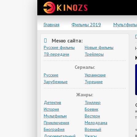
Главная
Фильмы 2019
Мультфил
Меню сайта:
Русские фильмы
Новые фильмы
ТВ-передачи
Трейлеры
Сериалы:
Русские
Украинские
Зарубежные
Турецкие
Жанры:
Детектив
Триллер
История
Боевик
Мультфильм
Вестерн
Приключения
Мелодрама
Биография
Военный
Документальный
Ужасы