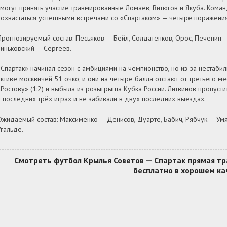
смогут принять участие травмированные Ломаев, Витюгов и Якуба. Кома
похвастаться успешными встречами со «Спартаком» — четыре поражени
Прогнозируемый состав: Песьяков — Бейл, Солдатенков, Орос, Печенин —
Зиньковский — Сергеев.
«Спартак» начинал сезон с амбициями на чемпионство, но из-за нестабиль
активе москвичей 51 очко, и они на четыре балла отстают от третьего 
«Ростову» (1:2) и выбыла из розыгрыша Кубка России. Литвинов пропуст
в последних трёх играх и не забивали в двух последних выездах.
Ожидаемый состав: Максименко — Денисов, Дуарте, Бабич, Рябчук — Умя
Угальде.
Смотреть футбол Крылья Советов — Спартак прямая тра
бесплатно в хорошем ка