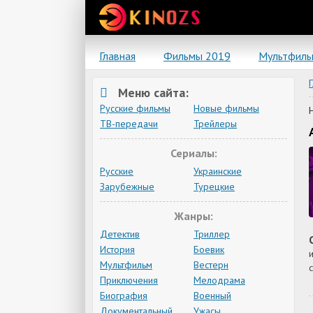
Главная
Фильмы 2019
Мультфил
Меню сайта:
Русские фильмы
Новые фильмы
ТВ-передачи
Трейлеры
Сериалы:
Русские
Украинские
Зарубежные
Турецкие
Жанры:
Детектив
Триллер
История
Боевик
Мультфильм
Вестерн
Приключения
Мелодрама
Биография
Военный
Документальный
Ужасы