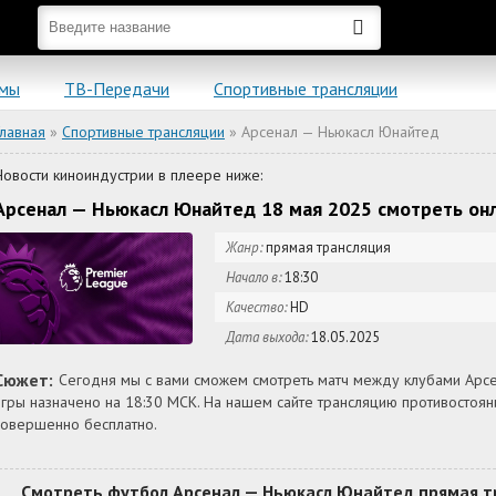
ьмы
ТВ-Передачи
Спортивные трансляции
Главная
»
Спортивные трансляции
» Арсенал — Ньюкасл Юнайтед
Новости киноиндустрии в плеере ниже:
Арсенал — Ньюкасл Юнайтед 18 мая 2025 смотреть он
Жанр:
прямая трансляция
Начало в:
18:30
Качество:
HD
Дата выхода:
18.05.2025
Сюжет:
Сегодня мы с вами сможем смотреть матч между клубами Арсе
игры назначено на 18:30 МСК. На нашем сайте трансляцию противостоя
совершенно бесплатно.
Смотреть футбол Арсенал — Ньюкасл Юнайтед прямая тр