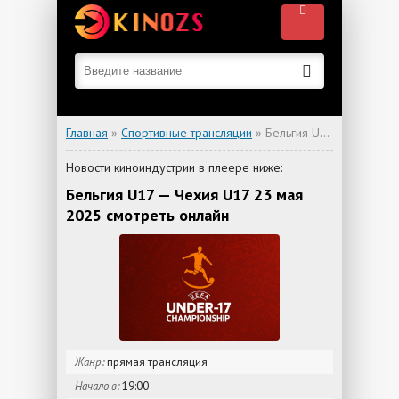
Главная
»
Спортивные трансляции
» Бельгия U17 — Чехия U17
Новости киноиндустрии в плеере ниже:
Бельгия U17 — Чехия U17 23 мая
2025 смотреть онлайн
Жанр:
прямая трансляция
Начало в:
19:00