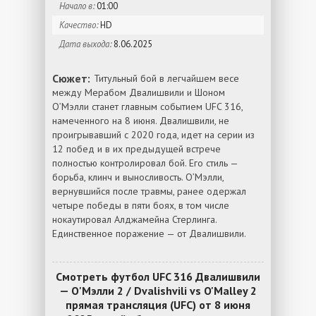
Начало в:
01:00
Качество:
HD
Дата выхода:
8.06.2025
Сюжет:
Титульный бой в легчайшем весе
между Мерабом Двалишвили и Шоном
О’Мэлли станет главным событием UFC 316,
намеченного на 8 июня. Двалишвили, не
проигрывавший с 2020 года, идет на серии из
12 побед и в их предыдущей встрече
полностью контролировал бой. Его стиль —
борьба, клинч и выносливость. О’Мэлли,
вернувшийся после травмы, ранее одержал
четыре победы в пяти боях, в том числе
нокаутировал Алджамейна Стерлинга.
Единственное поражение — от Двалишвили.
Смотреть футбол UFC 316 Двалишвили
— О'Мэлли 2 / Dvalishvili vs O'Malley 2
прямая трансляция (UFC) от 8 июня