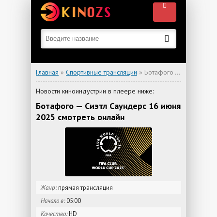
Главная
»
Спортивные трансляции
» Ботафого — Сиэтл Саундерс
Новости киноиндустрии в плеере ниже:
Ботафого — Сиэтл Саундерс 16 июня
2025 смотреть онлайн
Жанр:
прямая трансляция
Начало в:
05:00
Качество:
HD