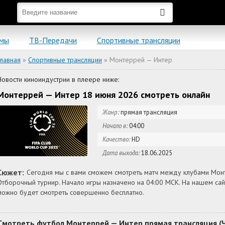
ьмы
ТВ-Передачи
Спортивные трансляции
Главная
»
Спортивные трансляции
» Монтеррей — Интер
Новости киноиндустрии в плеере ниже:
Монтеррей — Интер 18 июня 2026 смотреть онлайн
Жанр:
прямая трансляция
Начало в:
04:00
Качество:
HD
Дата выхода:
18.06.2025
Сюжет:
Сегодня мы с вами сможем смотреть матч между клубами Мон
Отборочный турнир. Начало игры назначено на 04:00 МСК. На нашем са
можно будет смотреть совершенно бесплатно.
Смотреть футбол Монтеррей — Интер прямая трансляция (Ч