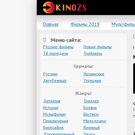
Главная
Фильмы 2019
Мультфил
Меню сайта:
Русские фильмы
Новые фильмы
ТВ-передачи
Трейлеры
Сериалы:
Русские
Украинские
Зарубежные
Турецкие
Жанры:
Детектив
Триллер
История
Боевик
Мультфильм
Вестерн
Приключения
Мелодрама
Биография
Военный
Документальный
Ужасы