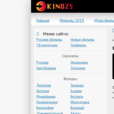
Главная
Фильмы 2019
Мультфил
Меню сайта:
Русские фильмы
Новые фильмы
ТВ-передачи
Трейлеры
Сериалы:
Русские
Украинские
Зарубежные
Турецкие
Жанры:
Детектив
Триллер
История
Боевик
Мультфильм
Вестерн
Приключения
Мелодрама
Биография
Военный
Документальный
Ужасы