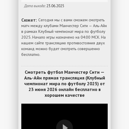
Дата выхода:
23.06.2025
Сюжет:
Сегодня мы с вами сможем смотреть
матч между клубами Манчестер Сити — Аль-Айн
в рамках Клубный чемпионат мира по футболу
2025. Начало игры назначено на 04:00 МСК. На
нашем сайте трансляцию противостояния двух
команд можно будет смотреть совершенно
бесплатно.
Смотреть футбол Манчестер Сити —
Аль-Айн прямая трансляция (Клубный
чемпионат мира по футболу 2025) от
23 июня 2026 онлайн бесплатно в
хорошем качестве