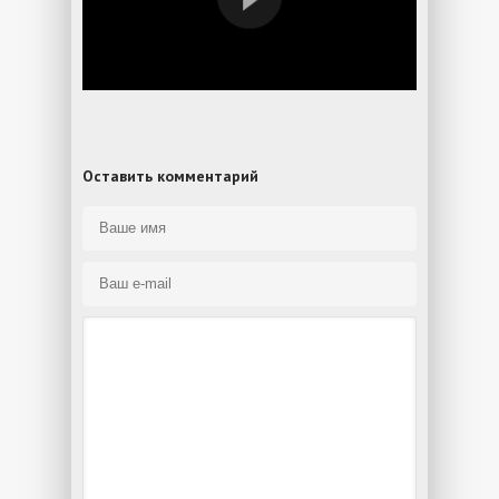
Оставить комментарий