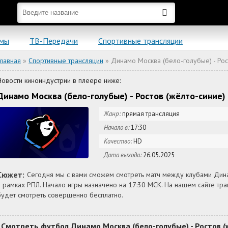
ьмы
ТВ-Передачи
Спортивные трансляции
Главная
»
Спортивные трансляции
» Динамо Москва (бело-голубые) - Рос
Новости киноиндустрии в плеере ниже:
Динамо Москва (бело-голубые) - Ростов (жёлто-синие)
Жанр:
прямая трансляция
Начало в:
17:30
Качество:
HD
Дата выхода:
26.05.2025
Сюжет:
Сегодня мы с вами сможем смотреть матч между клубами Динам
в рамках РПЛ. Начало игры назначено на 17:30 МСК. На нашем сайте т
будет смотреть совершенно бесплатно.
Смотреть футбол Динамо Москва (бело-голубые) - Ростов (