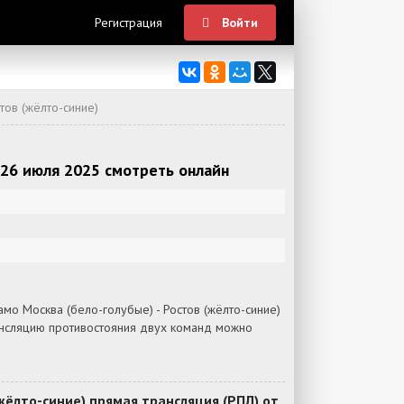
Регистрация
Войти
тов (жёлто-синие)
 26 июля 2025 смотреть онлайн
о Москва (бело-голубые) - Ростов (жёлто-синие)
рансляцию противостояния двух команд можно
жёлто-синие) прямая трансляция (РПЛ) от