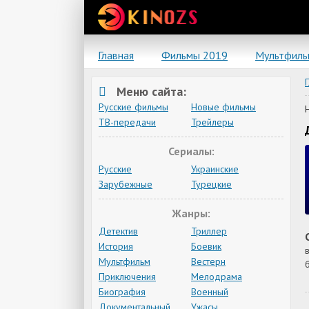
Главная
Фильмы 2019
Мультфил
Меню сайта:
Русские фильмы
Новые фильмы
ТВ-передачи
Трейлеры
Сериалы:
Русские
Украинские
Зарубежные
Турецкие
Жанры:
Детектив
Триллер
История
Боевик
Мультфильм
Вестерн
Приключения
Мелодрама
Биография
Военный
Документальный
Ужасы