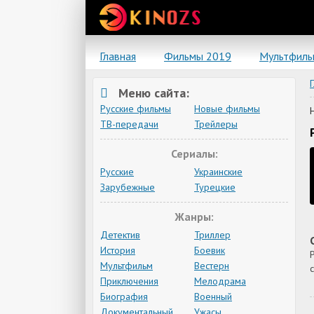
Главная
Фильмы 2019
Мультфил
Меню сайта:
Русские фильмы
Новые фильмы
ТВ-передачи
Трейлеры
Сериалы:
Русские
Украинские
Зарубежные
Турецкие
Жанры:
Детектив
Триллер
История
Боевик
Мультфильм
Вестерн
Приключения
Мелодрама
Биография
Военный
Документальный
Ужасы