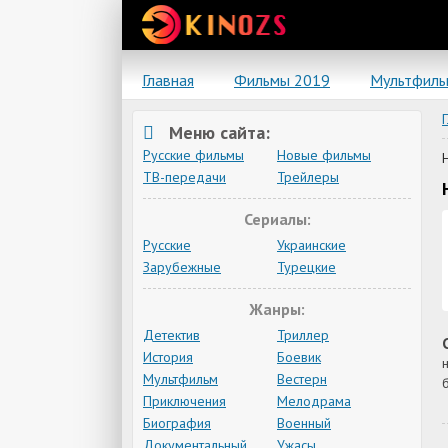
Главная
Фильмы 2019
Мультфил
Меню сайта:
Русские фильмы
Новые фильмы
ТВ-передачи
Трейлеры
Сериалы:
Русские
Украинские
Зарубежные
Турецкие
Жанры:
Детектив
Триллер
История
Боевик
Мультфильм
Вестерн
Приключения
Мелодрама
Биография
Военный
Документальный
Ужасы