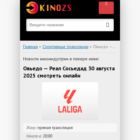
Главная
»
Спортивные трансляции
» Овьедо — Реал Сосьедад
Новости киноиндустрии в плеере ниже:
Овьедо — Реал Сосьедад 30 августа
2025 смотреть онлайн
Жанр:
прямая трансляция
Начало в:
20:00