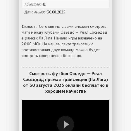
Качество:
HD
Дата выхода:
30.08.2025
Сюжет:
Сегодня мы с вами сможем смотреть
матч между клубами Овьедо — Реал Сосьедад
в рамках Ла Лига. Начало игры назначено на
20:00 МСК. На нашем сайте трансляцию
противостояния двух команд можно будет
смотреть совершенно бесплатно.
Смотреть футбол Овьедо — Реал
Сосьедад прямая трансляция (Ла Лига)
от 30 августа 2025 онлайн бесплатно в
хорошем качестве