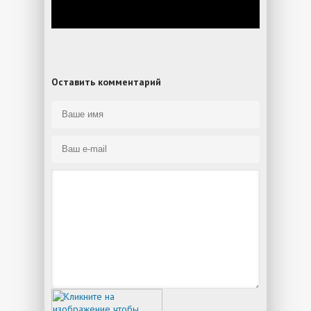
Оставить комментарий