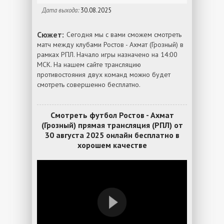
Дата выхода:
30.08.2025
Сюжет:
Сегодня мы с вами сможем смотреть
матч между клубами Ростов - Ахмат (Грозный) в
рамках РПЛ. Начало игры назначено на 14:00
МСК. На нашем сайте трансляцию
противостояния двух команд можно будет
смотреть совершенно бесплатно.
Смотреть футбол Ростов - Ахмат
(Грозный) прямая трансляция (РПЛ) от
30 августа 2025 онлайн бесплатно в
хорошем качестве