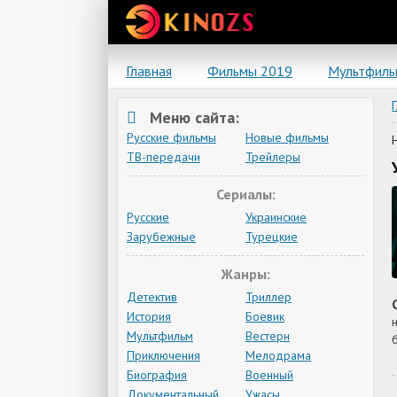
Главная
Фильмы 2019
Мультфил
Меню сайта:
Русские фильмы
Новые фильмы
ТВ-передачи
Трейлеры
Сериалы:
Русские
Украинские
Зарубежные
Турецкие
Жанры:
Детектив
Триллер
История
Боевик
Мультфильм
Вестерн
Приключения
Мелодрама
Биография
Военный
Документальный
Ужасы