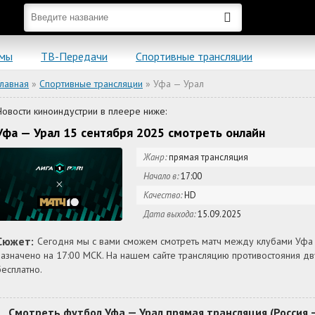
ьмы
ТВ-Передачи
Спортивные трансляции
Главная
»
Спортивные трансляции
» Уфа — Урал
Новости киноиндустрии в плеере ниже:
Уфа — Урал 15 сентября 2025 смотреть онлайн
Жанр:
прямая трансляция
Начало в:
17:00
Качество:
HD
Дата выхода:
15.09.2025
Сюжет:
Сегодня мы с вами сможем смотреть матч между клубами Уфа —
назначено на 17:00 МСК. На нашем сайте трансляцию противостояния 
бесплатно.
Смотреть футбол Уфа — Урал прямая трансляция (Россия —