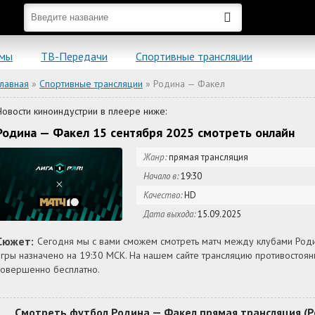
ьмы
ТВ-Передачи
Спортивные трансляции
Главная
»
Спортивные трансляции
» Родина — Факел
Новости киноиндустрии в плеере ниже:
Родина — Факел 15 сентября 2025 смотреть онлайн
Жанр:
прямая трансляция
Начало в:
19:30
Качество:
HD
Дата выхода:
15.09.2025
Сюжет:
Сегодня мы с вами сможем смотреть матч между клубами Родин
игры назначено на 19:30 МСК. На нашем сайте трансляцию противостоя
совершенно бесплатно.
Смотреть футбол Родина — Факел прямая трансляция (Рос