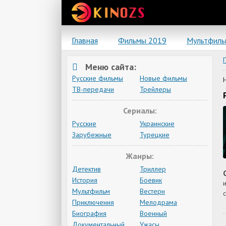
Главная
Фильмы 2019
Мультфил
Меню сайта:
Русские фильмы
Новые фильмы
ТВ-передачи
Трейлеры
Сериалы:
Русские
Украинские
Зарубежные
Турецкие
Жанры:
Детектив
Триллер
История
Боевик
Мультфильм
Вестерн
Приключения
Мелодрама
Биография
Военный
Документальный
Ужасы