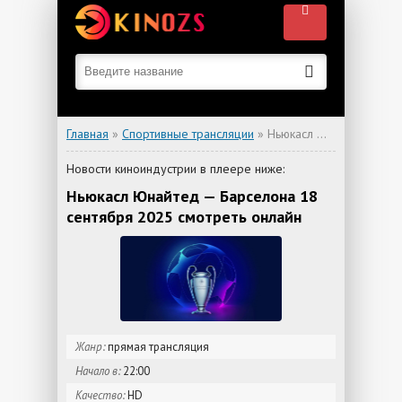
Главная
»
Спортивные трансляции
» Ньюкасл Юнайтед — Барселона
Новости киноиндустрии в плеере ниже:
Ньюкасл Юнайтед — Барселона 18
сентября 2025 смотреть онлайн
Жанр:
прямая трансляция
Начало в:
22:00
Качество:
HD