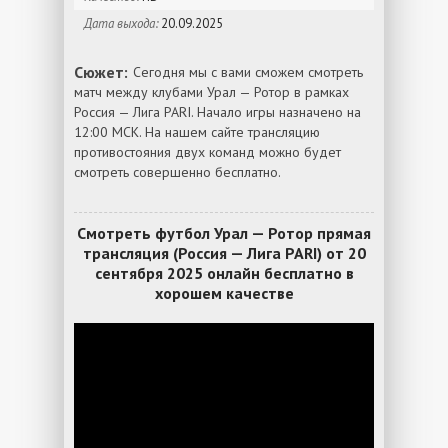
Дата выхода:
20.09.2025
Сюжет:
Сегодня мы с вами сможем смотреть
матч между клубами Урал — Ротор в рамках
Россия — Лига PARI. Начало игры назначено на
12:00 МСК. На нашем сайте трансляцию
противостояния двух команд можно будет
смотреть совершенно бесплатно.
Смотреть футбол Урал — Ротор прямая
трансляция (Россия — Лига PARI) от 20
сентября 2025 онлайн бесплатно в
хорошем качестве