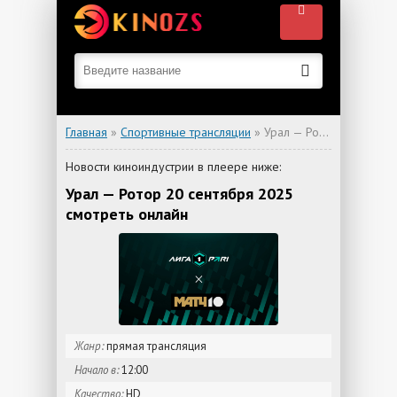
Главная
»
Спортивные трансляции
» Урал — Ротор
Новости киноиндустрии в плеере ниже:
Урал — Ротор 20 сентября 2025
смотреть онлайн
Жанр:
прямая трансляция
Начало в:
12:00
Качество:
HD