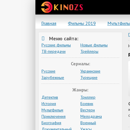
Главная
Фильмы 2019
Мультфил
Меню сайта:
Русские фильмы
Новые фильмы
ТВ-передачи
Трейлеры
Сериалы:
Русские
Украинские
Зарубежные
Турецкие
Жанры:
Детектив
Триллер
История
Боевик
Мультфильм
Вестерн
Приключения
Мелодрама
Биография
Военный
Документальный
Ужасы