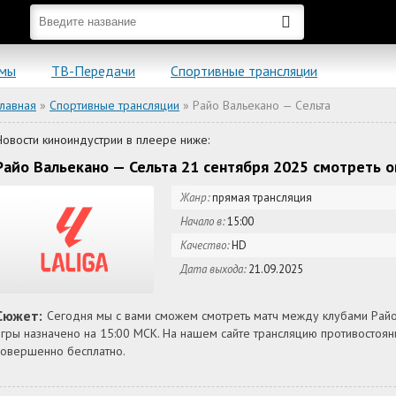
ьмы
ТВ-Передачи
Спортивные трансляции
Главная
»
Спортивные трансляции
» Райо Вальекано — Сельта
Новости киноиндустрии в плеере ниже:
Райо Вальекано — Сельта 21 сентября 2025 смотреть о
Жанр:
прямая трансляция
Начало в:
15:00
Качество:
HD
Дата выхода:
21.09.2025
Сюжет:
Сегодня мы с вами сможем смотреть матч между клубами Райо 
игры назначено на 15:00 МСК. На нашем сайте трансляцию противостоя
совершенно бесплатно.