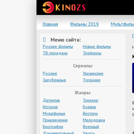
Главная
Фильмы 2019
Мультфил
Меню сайта:
Русские фильмы
Новые фильмы
ТВ-передачи
Трейлеры
Сериалы:
Русские
Украинские
Зарубежные
Турецкие
Жанры:
Детектив
Триллер
История
Боевик
Мультфильм
Вестерн
Приключения
Мелодрама
Биография
Военный
Документальный
Ужасы