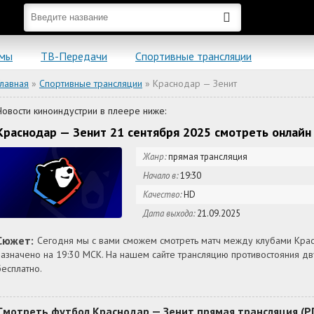
ьмы
ТВ-Передачи
Спортивные трансляции
Главная
»
Спортивные трансляции
» Краснодар — Зенит
Новости киноиндустрии в плеере ниже:
Краснодар — Зенит 21 сентября 2025 смотреть онлайн
Жанр:
прямая трансляция
Начало в:
19:30
Качество:
HD
Дата выхода:
21.09.2025
Сюжет:
Сегодня мы с вами сможем смотреть матч между клубами Крас
назначено на 19:30 МСК. На нашем сайте трансляцию противостояния 
бесплатно.
Смотреть футбол Краснодар — Зенит прямая трансляция (РП