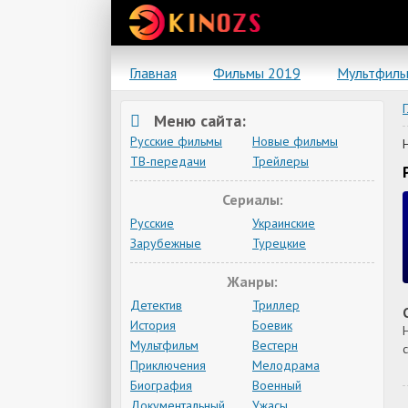
Главная
Фильмы 2019
Мультфил
Меню сайта:
Русские фильмы
Новые фильмы
ТВ-передачи
Трейлеры
Сериалы:
Русские
Украинские
Зарубежные
Турецкие
Жанры:
Детектив
Триллер
История
Боевик
Мультфильм
Вестерн
Приключения
Мелодрама
Биография
Военный
Документальный
Ужасы