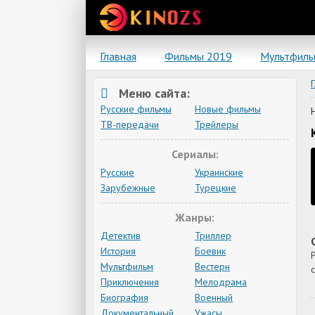
Главная
Фильмы 2019
Мультфил
Меню сайта:
Русские фильмы
Новые фильмы
ТВ-передачи
Трейлеры
Сериалы:
Русские
Украинские
Зарубежные
Турецкие
Жанры:
Детектив
Триллер
История
Боевик
Мультфильм
Вестерн
Приключения
Мелодрама
Биография
Военный
Документальный
Ужасы