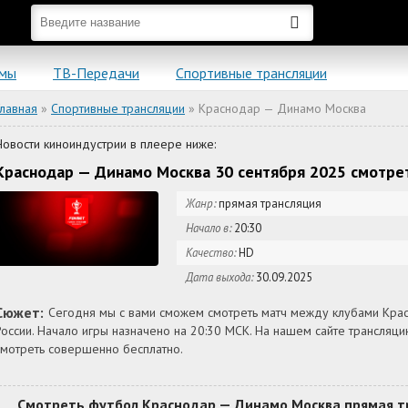
ьмы
ТВ-Передачи
Спортивные трансляции
Главная
»
Спортивные трансляции
» Краснодар — Динамо Москва
Новости киноиндустрии в плеере ниже:
Краснодар — Динамо Москва 30 сентября 2025 смотре
Жанр:
прямая трансляция
Начало в:
20:30
Качество:
HD
Дата выхода:
30.09.2025
Сюжет:
Сегодня мы с вами сможем смотреть матч между клубами Кра
России. Начало игры назначено на 20:30 МСК. На нашем сайте трансля
смотреть совершенно бесплатно.
Смотреть футбол Краснодар — Динамо Москва прямая тр