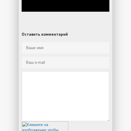
Оставить комментарий