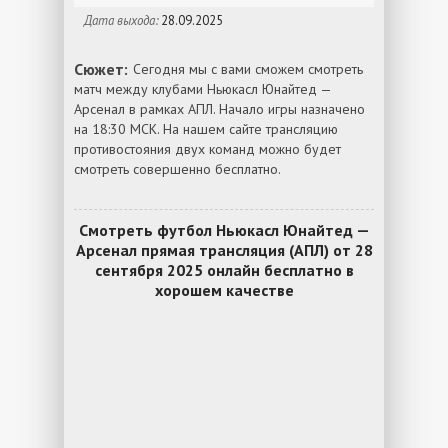
Дата выхода:
28.09.2025
Сюжет:
Сегодня мы с вами сможем смотреть
матч между клубами Ньюкасл Юнайтед —
Арсенал в рамках АПЛ. Начало игры назначено
на 18:30 МСК. На нашем сайте трансляцию
противостояния двух команд можно будет
смотреть совершенно бесплатно.
Смотреть футбол Ньюкасл Юнайтед —
Арсенал прямая трансляция (АПЛ) от 28
сентября 2025 онлайн бесплатно в
хорошем качестве