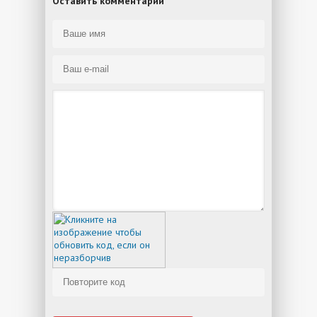
Оставить комментарий